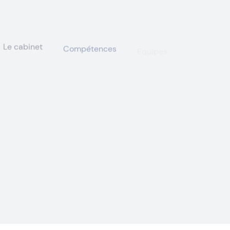
Le cabinet
Compétences
Equipes
Actualités
sur des problématiques de transport et de logistique.