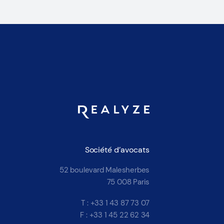
Société d’avocats
52 boulevard Malesherbes
75 008 Paris
T : +33 1 43 87 73 07
F : +33 1 45 22 62 34